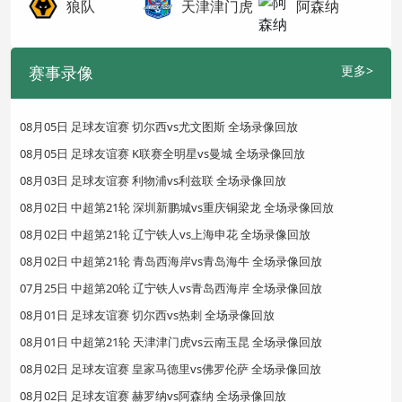
狼队
天津津门虎
阿森纳
赛事录像
更多>
08月05日 足球友谊赛 切尔西vs尤文图斯 全场录像回放
08月05日 足球友谊赛 K联赛全明星vs曼城 全场录像回放
08月03日 足球友谊赛 利物浦vs利兹联 全场录像回放
08月02日 中超第21轮 深圳新鹏城vs重庆铜梁龙 全场录像回放
08月02日 中超第21轮 辽宁铁人vs上海申花 全场录像回放
08月02日 中超第21轮 青岛西海岸vs青岛海牛 全场录像回放
07月25日 中超第20轮 辽宁铁人vs青岛西海岸 全场录像回放
08月01日 足球友谊赛 切尔西vs热刺 全场录像回放
08月01日 中超第21轮 天津津门虎vs云南玉昆 全场录像回放
08月02日 足球友谊赛 皇家马德里vs佛罗伦萨 全场录像回放
08月02日 足球友谊赛 赫罗纳vs阿森纳 全场录像回放