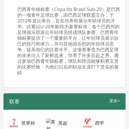
巴西青年锦标赛（Copa do Brasil Sub-20）是巴西
的一项青年足球比赛，由巴西足球联盟主办，于
2012年首次举办，旨在培养和展示年轻球员的才
华。比赛以U-20年龄段为参赛标准，各个巴西州的
足球俱乐部派出年轻球员组成球队参赛。巴西青年
锦标赛提供了一个重要的平台，让年轻球员展示自
己的技巧和潜力，并与其他俱乐部的年轻球员竞
争，提高他们的比赛水平。这项赛事也为巴西足球
的未来注入了新鲜血液，培养了许多后起之秀。通
过参加巴西青年锦标赛，球队和球员能够积累宝贵
的比赛经验，为他们日后的职业生涯打下坚实的基
础
联赛
更多>
世界杯
英超
西甲