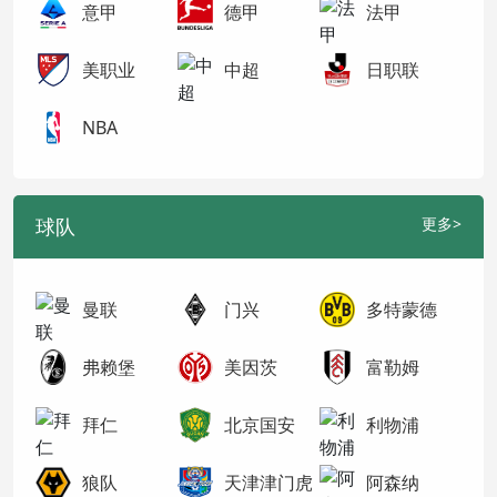
意甲
德甲
法甲
美职业
中超
日职联
NBA
球队
更多>
曼联
门兴
多特蒙德
弗赖堡
美因茨
富勒姆
拜仁
北京国安
利物浦
狼队
天津津门虎
阿森纳