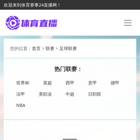
欢迎来到体育赛事24直播网！
您的位置：
首页
>
联赛
>
足球联赛
热门联赛：
世界杯
英超
西甲
意甲
德甲
法甲
美职业
中超
日职联
NBA