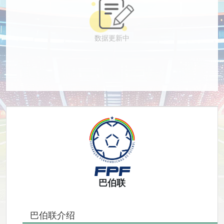
数据更新中
巴伯联
巴伯联介绍