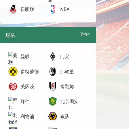
日职联
NBA
球队
更多>
曼联
门兴
多特蒙德
弗赖堡
美因茨
富勒姆
拜仁
北京国安
利物浦
狼队