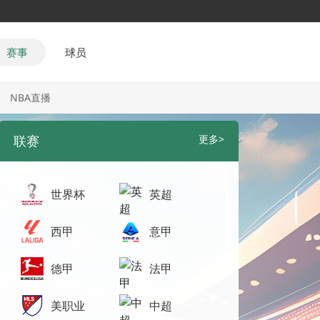
赛事
球员
NBA直播
联赛
更多>
世界杯
英超
西甲
意甲
德甲
法甲
美职业
中超