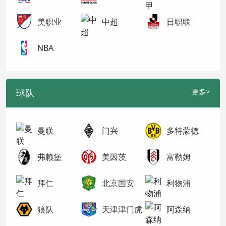
美职业
中超
日职联
NBA
球队
更多>
曼联
门兴
多特蒙德
弗赖堡
美因茨
富勒姆
拜仁
北京国安
利物浦
狼队
天津津门虎
阿森纳