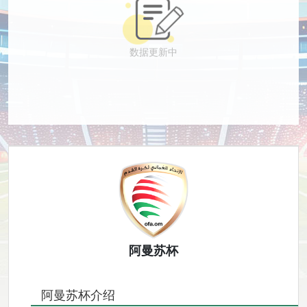
数据更新中
阿曼苏杯
阿曼苏杯介绍