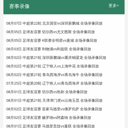
赛事录像
更多>
08月07日 中超第22轮 北京国安vs深圳新鹏城 全场录像回放
08月05日 足球友谊赛 切尔西vs尤文图斯 全场录像回放
08月05日 足球友谊赛 K联赛全明星vs曼城 全场录像回放
08月03日 足球友谊赛 利物浦vs利兹联 全场录像回放
08月02日 中超第21轮 深圳新鹏城vs重庆铜梁龙 全场录像回放
08月02日 中超第21轮 辽宁铁人vs上海申花 全场录像回放
08月02日 中超第21轮 青岛西海岸vs青岛海牛 全场录像回放
07月25日 中超第20轮 辽宁铁人vs青岛西海岸 全场录像回放
08月01日 足球友谊赛 切尔西vs热刺 全场录像回放
08月01日 中超第21轮 天津津门虎vs云南玉昆 全场录像回放
08月02日 足球友谊赛 皇家马德里vs佛罗伦萨 全场录像回放
08月02日 足球友谊赛 赫罗纳vs阿森纳 全场录像回放
08月01日 足球友谊赛 马德里竞技vs曼联 全场录像回放