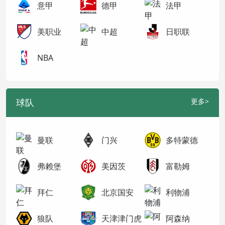
意甲
德甲
法甲
美职业
中超
日职联
NBA
球队
更多>
曼联
门兴
多特蒙德
弗赖堡
美因茨
富勒姆
拜仁
北京国安
利物浦
狼队
天津津门虎
阿森纳