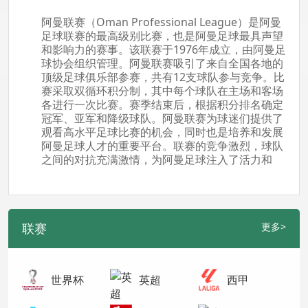
阿曼联赛（Oman Professional League）是阿曼
足球联赛的最高级别比赛，也是阿曼足球最具声望
和影响力的赛事。该联赛于1976年成立，由阿曼足
球协会组织管理。阿曼联赛吸引了来自全国各地的
顶级足球俱乐部参赛，共有12支球队参与竞争。比
赛采取双循环积分制，其中每个球队在主场和客场
各进行一次比赛。赛季结束后，根据积分排名确定
冠军、亚军和降级球队。阿曼联赛为球迷们提供了
观看高水平足球比赛的机会，同时也是培养和发展
阿曼足球人才的重要平台。联赛的竞争激烈，球队
之间的对抗充满激情，为阿曼足球注入了活力和
联赛
更多>
世界杯
英超
西甲