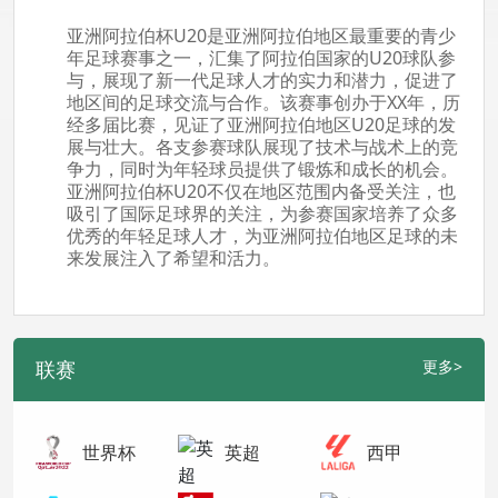
亚洲阿拉伯杯U20是亚洲阿拉伯地区最重要的青少
年足球赛事之一，汇集了阿拉伯国家的U20球队参
与，展现了新一代足球人才的实力和潜力，促进了
地区间的足球交流与合作。该赛事创办于XX年，历
经多届比赛，见证了亚洲阿拉伯地区U20足球的发
展与壮大。各支参赛球队展现了技术与战术上的竞
争力，同时为年轻球员提供了锻炼和成长的机会。
亚洲阿拉伯杯U20不仅在地区范围内备受关注，也
吸引了国际足球界的关注，为参赛国家培养了众多
优秀的年轻足球人才，为亚洲阿拉伯地区足球的未
来发展注入了希望和活力。
联赛
更多>
世界杯
英超
西甲