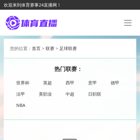
欢迎来到体育赛事24直播网！
您的位置：
首页
>
联赛
>
足球联赛
热门联赛：
世界杯
英超
西甲
意甲
德甲
法甲
美职业
中超
日职联
NBA