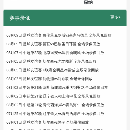
赛事录像
更多>
08月09日 足球友谊赛 费伦茨瓦罗斯vs皇家马德里 全场录像回放
08月09日 足球友谊赛 曼联vs巴黎圣日耳曼 全场录像回放
08月07日 中超第22轮 北京国安vs深圳新鹏城 全场录像回放
08月05日 足球友谊赛 切尔西vs尤文图斯 全场录像回放
08月05日 足球友谊赛 K联赛全明星vs曼城 全场录像回放
08月03日 足球友谊赛 利物浦vs利兹联 全场录像回放
08月02日 中超第21轮 深圳新鹏城vs重庆铜梁龙 全场录像回放
08月02日 中超第21轮 辽宁铁人vs上海申花 全场录像回放
08月02日 中超第21轮 青岛西海岸vs青岛海牛 全场录像回放
07月25日 中超第20轮 辽宁铁人vs青岛西海岸 全场录像回放
08月01日 足球友谊赛 切尔西vs热刺 全场录像回放