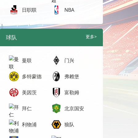
日职联
NBA
球队
更多>
曼联
门兴
多特蒙德
弗赖堡
美因茨
富勒姆
拜仁
北京国安
利物浦
狼队