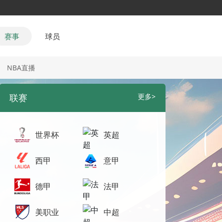
赛事
球员
NBA直播
联赛
更多>
世界杯
英超
西甲
意甲
德甲
法甲
美职业
中超