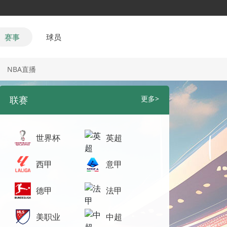
赛事
球员
NBA直播
联赛
更多>
世界杯
英超
西甲
意甲
德甲
法甲
美职业
中超