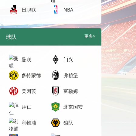
日职联
NBA
球队
更多>
曼联
门兴
多特蒙德
弗赖堡
美因茨
富勒姆
拜仁
北京国安
利物浦
狼队