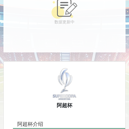
数据更新中
阿超杯
阿超杯介绍