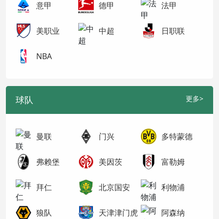
意甲
德甲
法甲
美职业
中超
日职联
NBA
球队
更多>
曼联
门兴
多特蒙德
弗赖堡
美因茨
富勒姆
拜仁
北京国安
利物浦
狼队
天津津门虎
阿森纳