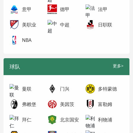
意甲
德甲
法甲
美职业
中超
日职联
NBA
球队
更多>
曼联
门兴
多特蒙德
弗赖堡
美因茨
富勒姆
拜仁
北京国安
利物浦