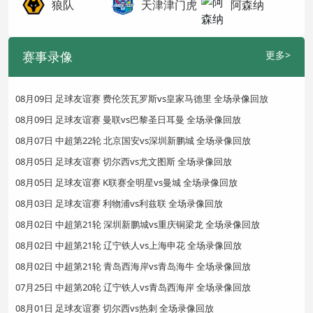
狼队
天津津门虎
阿森纳
赛事录像
更多>
08月09日 足球友谊赛 费伦茨瓦罗斯vs皇家马德里 全场录像回放
08月09日 足球友谊赛 曼联vs巴黎圣日耳曼 全场录像回放
08月07日 中超第22轮 北京国安vs深圳新鹏城 全场录像回放
08月05日 足球友谊赛 切尔西vs尤文图斯 全场录像回放
08月05日 足球友谊赛 K联赛全明星vs曼城 全场录像回放
08月03日 足球友谊赛 利物浦vs利兹联 全场录像回放
08月02日 中超第21轮 深圳新鹏城vs重庆铜梁龙 全场录像回放
08月02日 中超第21轮 辽宁铁人vs上海申花 全场录像回放
08月02日 中超第21轮 青岛西海岸vs青岛海牛 全场录像回放
07月25日 中超第20轮 辽宁铁人vs青岛西海岸 全场录像回放
08月01日 足球友谊赛 切尔西vs热刺 全场录像回放