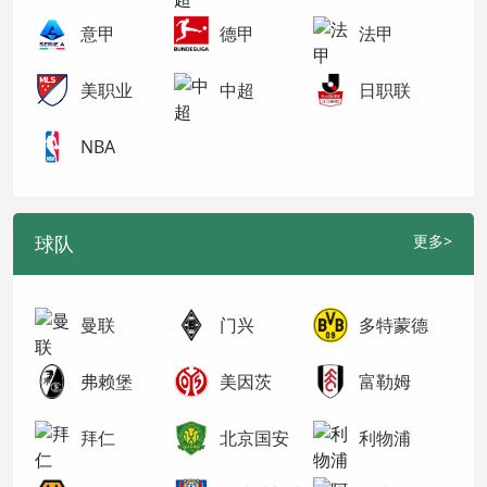
意甲
德甲
法甲
美职业
中超
日职联
NBA
球队
更多>
曼联
门兴
多特蒙德
弗赖堡
美因茨
富勒姆
拜仁
北京国安
利物浦