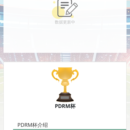
数据更新中
PDRM杯
PDRM杯介绍