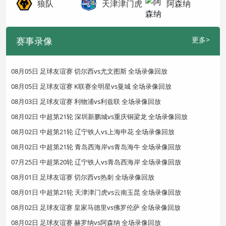
狼队
天津津门虎
阿森纳
赛事录像
更多>
08月05日 足球友谊赛 切尔西vs尤文图斯 全场录像回放
08月05日 足球友谊赛 K联赛全明星vs曼城 全场录像回放
08月03日 足球友谊赛 利物浦vs利兹联 全场录像回放
08月02日 中超第21轮 深圳新鹏城vs重庆铜梁龙 全场录像回放
08月02日 中超第21轮 辽宁铁人vs上海申花 全场录像回放
08月02日 中超第21轮 青岛西海岸vs青岛海牛 全场录像回放
07月25日 中超第20轮 辽宁铁人vs青岛西海岸 全场录像回放
08月01日 足球友谊赛 切尔西vs热刺 全场录像回放
08月01日 中超第21轮 天津津门虎vs云南玉昆 全场录像回放
08月02日 足球友谊赛 皇家马德里vs佛罗伦萨 全场录像回放
08月02日 足球友谊赛 赫罗纳vs阿森纳 全场录像回放