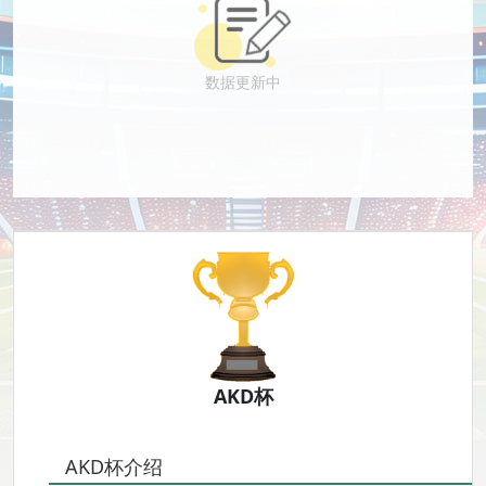
数据更新中
AKD杯
AKD杯介绍