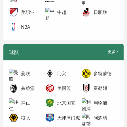
美职业
中超
日职联
NBA
球队
更多>
曼联
门兴
多特蒙德
弗赖堡
美因茨
富勒姆
拜仁
北京国安
利物浦
狼队
天津津门虎
阿森纳