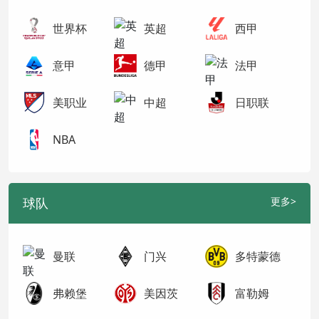
世界杯
英超
西甲
意甲
德甲
法甲
美职业
中超
日职联
NBA
球队
更多>
曼联
门兴
多特蒙德
弗赖堡
美因茨
富勒姆